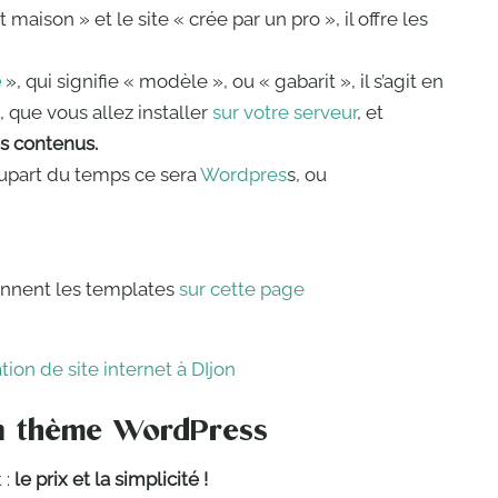
 maison » et le site « crée par un pro », il offre les
e
», qui signifie « modèle », ou « gabarit », il s’agit en
, que vous allez installer
sur votre serveur
, et
s contenus.
plupart du temps ce sera
Wordpres
s, ou
nnent les templates
sur cette page
un thème WordPress
 :
le prix et la simplicité !